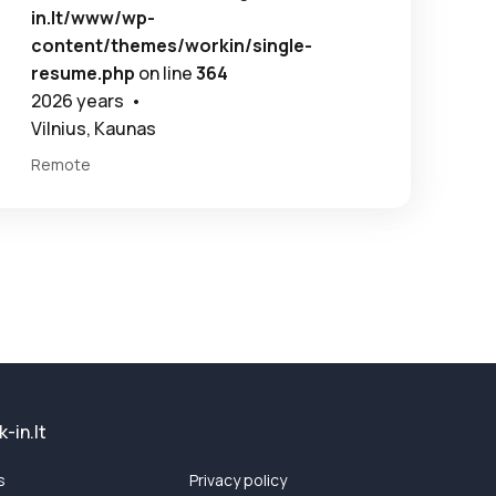
in.lt/www/wp-
content/themes/workin/single-
resume.php
on line
364
2026 years •
Vilnius, Kaunas
Remote
-in.lt
s
Privacy policy