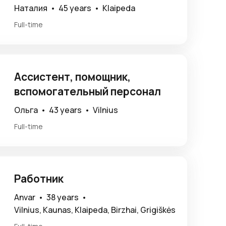
Наталия •
45 years •
Klaipeda
Full-time
Ассистент, помощник,
вспомогательный персонал
Ольга •
43 years •
Vilnius
Full-time
Работник
Anvar •
38 years •
Vilnius, Kaunas, Klaipeda, Birzhai, Grigiškės