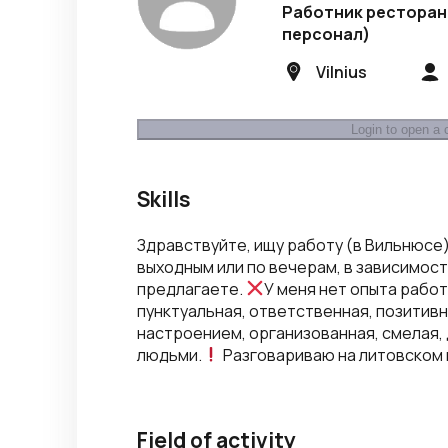
Работник ресторан
персонал)
Vilnius
Login to open a 
Skills
Здравствуйте, ищу работу (в Вильнюсе)
выходным или по вечерам, в зависимости
предлагаете.
У меня нет опыта работ
пунктуальная, ответственная, позитивн
настроением, организованная, смелая,
людьми.
Разговариваю на литовском 
Field of activity