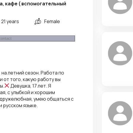
а, кафе ( вспомогательный
21 years
Female
contact
 на летний сезон. Работа по
 от того, какую работу вы
ы.
Девушка, 17 лет. Я
ая, с улыбкой и хорошим
 дружелюбная, умею общаться с
и русском языке.