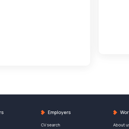
rs
Employers
Work
CV search
About u