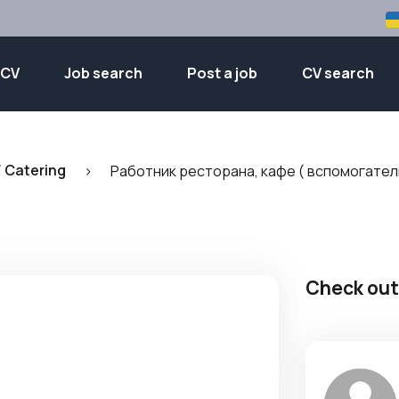
 CV
Job search
Post a job
CV search
 Catering
>
Работник ресторана, кафе ( вспомогате
Check out