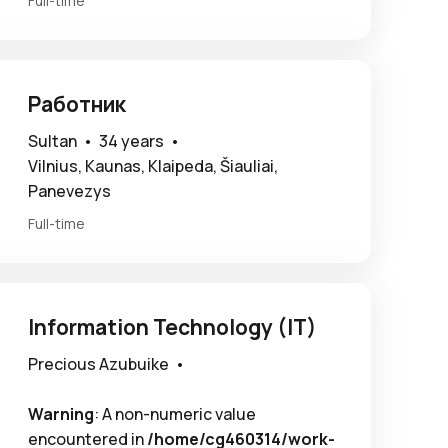
Full-time
Работник
Sultan •
34 years •
Vilnius, Kaunas, Klaipeda, Šiauliai,
Panevezys
Full-time
Information Technology (IT)
Precious Azubuike •
Warning
: A non-numeric value
encountered in
/home/cg460314/work-