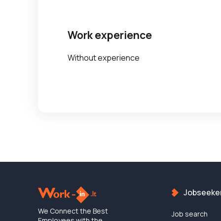
Work experience
Without experience
Jobseeke
We Connect the Best
Job search
Employees with the