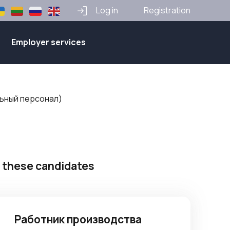
Log in
Registration
Employer services
льный персонал)
 these candidates
Работник производства