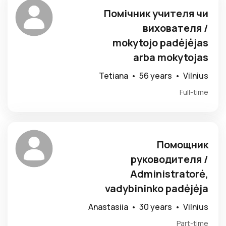
Помічник учителя чи
вихователя /
mokytojo padėjėjas
arba mokytojas
Tetiana •
56 years •
Vilnius
Full-time
Помощник
руководителя /
Administratorė,
vadybininko padėjėja
Anastasiia •
30 years •
Vilnius
Part-time