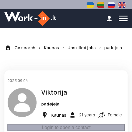
>
>
>
padejeja
CV search
Kaunas
Unskilled jobs
2023.09.04
Viktorija
padejeja
21 years
Female
Kaunas
Login to open a contact