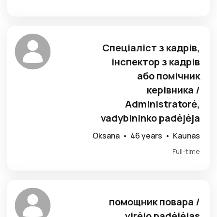
Спеціаліст з кадрів,
інспектор з кадрів
або помічник
керівника /
Administratorė,
vadybininko padėjėja
Oksana •
46 years •
Kaunas
Full-time
помощник повара /
virėjo padėjėjas