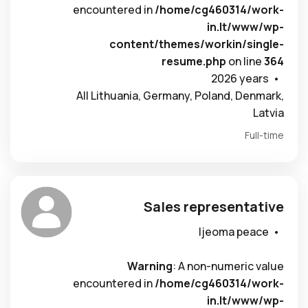
encountered in
/home/cg460314/work-
in.lt/www/wp-
content/themes/workin/single-
resume.php
on line
364
2026 years •
All Lithuania, Germany, Poland, Denmark,
Latvia
Full-time
Sales representative
Ijeoma peace •
Warning
: A non-numeric value
encountered in
/home/cg460314/work-
in.lt/www/wp-