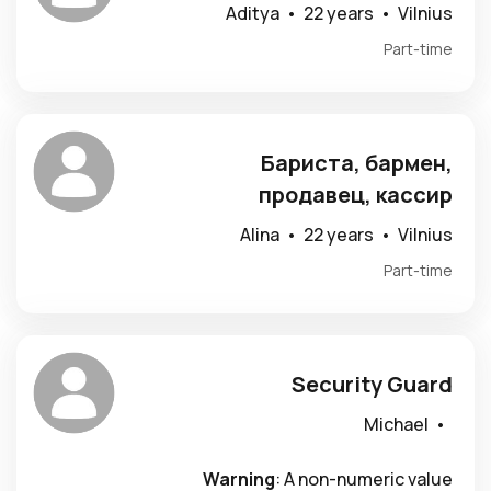
Aditya •
22 years •
Vilnius
Part-time
Бариста, бармен,
продавец, кассир
Alina •
22 years •
Vilnius
Part-time
Security Guard
Michael •
Warning
: A non-numeric value