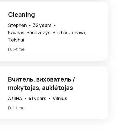
Cleaning
Stephen •
32 years •
Kaunas, Panevezys, Birzhai, Jonava,
Telshai
Full-time
Вчитель, вихователь /
mokytojas, auklėtojas
АЛІНА •
41 years •
Vilnius
Full-time