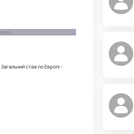
contact
. Загальний стаж по Европі -