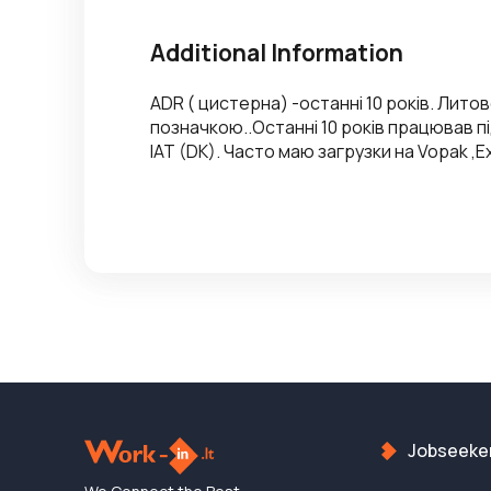
Additional Information
ADR ( цистерна) -останні 10 років. Лито
позначкою..Останні 10 років працював під
IAT (DK). Часто маю загрузки на Vopak ,Exx
Jobseeke