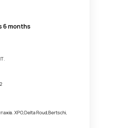
s 6 months
Т.
02
жів. XPO,Delta Roud,Bertschi,