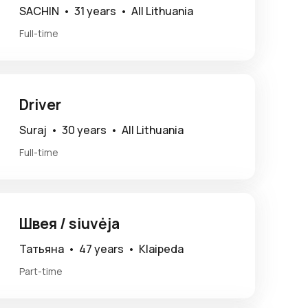
SACHIN •
31 years •
All Lithuania
Full-time
Driver
Suraj •
30 years •
All Lithuania
Full-time
Швея / siuvėja
Татьяна •
47 years •
Klaipeda
Part-time