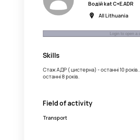
Водій kat C+E.ADR
All Lithuania
Login to open a 
Skills
Стаж АДР ( цистерна) - останні 10 років.
останні 8 років.
Field of activity
Transport