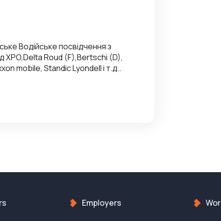
вське Водійське посвідчення з
 XPO,Delta Roud (F),Bertschi (D),
on mobile, Standic Lyondell i т.д..
rs
Employers
Work