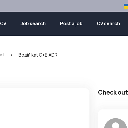
 CV
Job search
Post a job
CV search
rt
>
Водій kat C+E.ADR
Check out