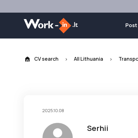
Post
CV search
All Lithuania
Transpo
>
>
2025.10.08
Serhii