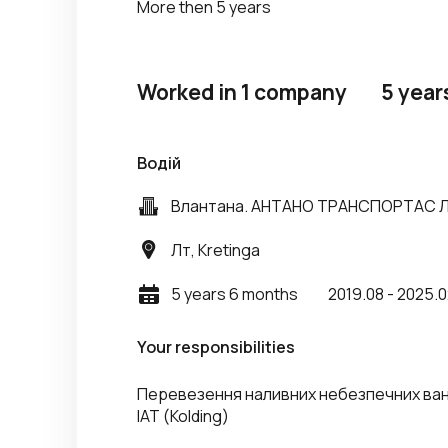
More then 5 years
Worked in 1 company
5 year
Водій
Влантана. АНТАНО ТРАНСПОРТАС Л
Лт, Kretinga
5 years 6 months
2019.08 - 2025.
Your responsibilities
Перевезення наливних небезпечних ванта
IAT (Kolding)