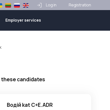
Log in
Registration
Employer services
к
 these candidates
Водій kat C+E.ADR