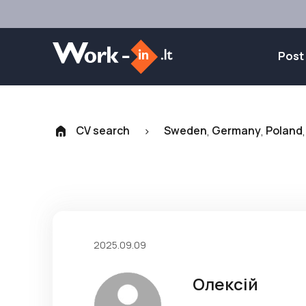
Post
CV search
Sweden
Germany
Poland
>
,
,
2025.09.09
Олексій