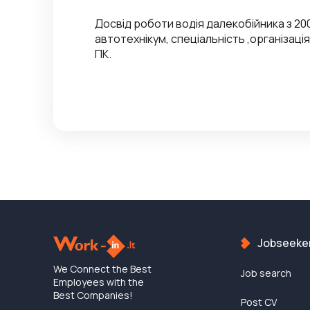
Досвід роботи водія далекобійника з 200
автотехнікум, спеціальність ,організація
ПК.
Jobseeke
We Connect the Best
Job search
Employees with the
Best Companies!
Post CV