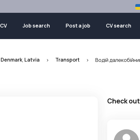
 CV
Job search
Post a job
CV search
Denmark
Latvia
Transport
,
,
>
>
Водій далекобійни
Check out