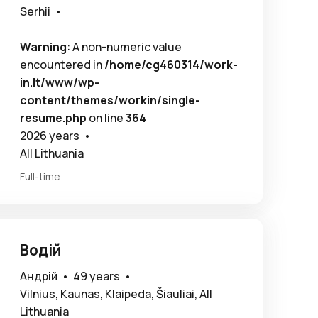
Serhii •
Warning
: A non-numeric value
encountered in
/home/cg460314/work-
in.lt/www/wp-
content/themes/workin/single-
resume.php
on line
364
2026 years •
All Lithuania
Full-time
Водій
Андрій •
49 years •
Vilnius, Kaunas, Klaipeda, Šiauliai, All
Lithuania