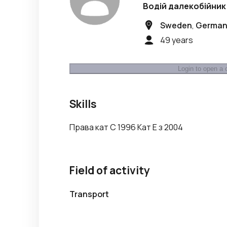
Водій далекобійник
Sweden
,
German
49 years
Login to open a 
Skills
Права кат С 1996 Кат Е з 2004
Field of activity
Transport