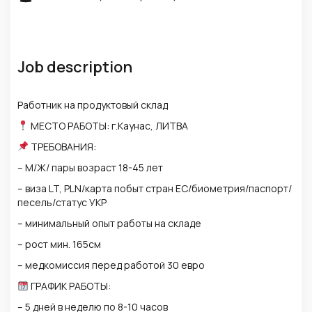
Job description
Работник на продуктовый склад
МЕСТО РАБОТЫ: г.Каунас, ЛИТВА
ТРЕБОВАНИЯ:
– М/Ж/ пары возраст 18-45 лет
– виза LT, PLN/карта побыт стран ЕС/биометрия/паспорт/
песель/статус УКР
– минимальный опыт работы на складе
– рост мин. 165см
– медкомиссия перед работой 30 евро
ГРАФИК РАБОТЫ:
– 5 дней в неделю по 8-10 часов